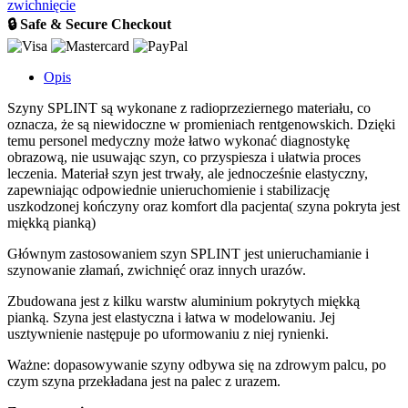
zwichnięcie
🔒 Safe & Secure Checkout
Opis
Szyny SPLINT są wykonane z radioprzeziernego materiału, co
oznacza, że są niewidoczne w promieniach rentgenowskich. Dzięki
temu personel medyczny może łatwo wykonać diagnostykę
obrazową, nie usuwając szyn, co przyspiesza i ułatwia proces
leczenia. Materiał szyn jest trwały, ale jednocześnie elastyczny,
zapewniając odpowiednie unieruchomienie i stabilizację
uszkodzonej kończyny oraz komfort dla pacjenta( szyna pokryta jest
miękką pianką)
Głównym zastosowaniem szyn SPLINT jest unieruchamianie i
szynowanie złamań, zwichnięć oraz innych urazów.
Zbudowana jest z kilku warstw aluminium pokrytych miękką
pianką. Szyna jest elastyczna i łatwa w modelowaniu. Jej
usztywnienie następuje po uformowaniu z niej rynienki.
Ważne: dopasowywanie szyny odbywa się na zdrowym palcu, po
czym szyna przekładana jest na palec z urazem.