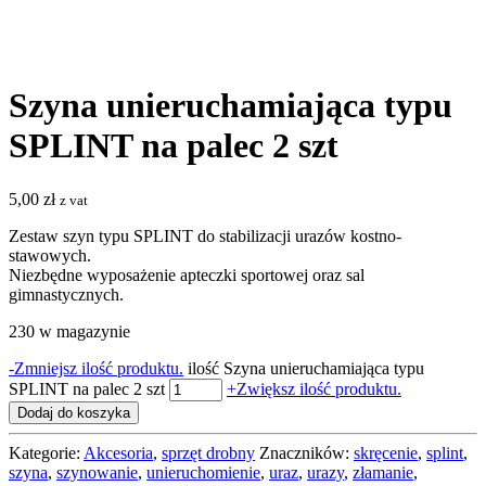
Szyna unieruchamiająca typu
SPLINT na palec 2 szt
5,00
zł
z vat
Zestaw szyn typu SPLINT do stabilizacji urazów kostno-
stawowych.
Niezbędne wyposażenie apteczki sportowej oraz sal
gimnastycznych.
230 w magazynie
-
Zmniejsz ilość produktu.
ilość Szyna unieruchamiająca typu
SPLINT na palec 2 szt
+
Zwiększ ilość produktu.
Dodaj do koszyka
Kategorie:
Akcesoria
,
sprzęt drobny
Znaczników:
skręcenie
,
splint
,
szyna
,
szynowanie
,
unieruchomienie
,
uraz
,
urazy
,
złamanie
,