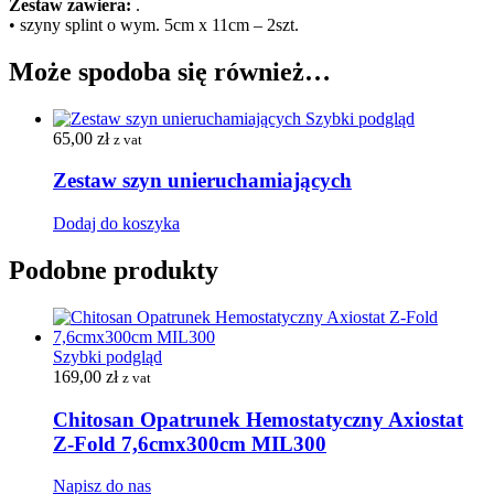
Zestaw zawiera:
.
• szyny splint o wym. 5cm x 11cm – 2szt.
Może spodoba się również…
Szybki podgląd
65,00
zł
z vat
Zestaw szyn unieruchamiających
Dodaj do koszyka
Podobne produkty
Szybki podgląd
169,00
zł
z vat
Chitosan Opatrunek Hemostatyczny Axiostat
Z-Fold 7,6cmx300cm MIL300
Napisz do nas