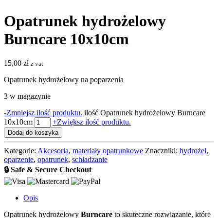
Opatrunek hydrożelowy
Burncare 10x10cm
15,00
zł
z vat
Opatrunek hydrożelowy na poparzenia
3 w magazynie
-
Zmniejsz ilość produktu.
ilość Opatrunek hydrożelowy Burncare
10x10cm
+
Zwiększ ilość produktu.
Dodaj do koszyka
Kategorie:
Akcesoria
,
materiały opatrunkowe
Znaczniki:
hydrożel
,
oparzenie
,
opatrunek
,
schładzanie
🔒 Safe & Secure Checkout
Opis
Opatrunek hydrożelowy
Burncare
to skuteczne rozwiązanie, które