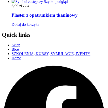
Szybki podgląd
6,99
zł
z vat
Plaster z opatrunkiem tkaninowy
Dodaj do koszyka
Quick links
Sklep
Blog
SZKOLENIA, KURSY, SYMULACJE, IVENTY
Home