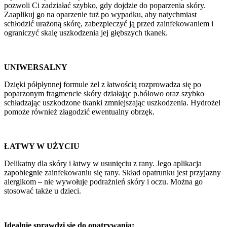
pozwoli Ci zadziałać szybko, gdy dojdzie do poparzenia skóry.
Zaaplikuj go na oparzenie tuż po wypadku, aby natychmiast
schłodzić urażoną skórę, zabezpieczyć ją przed zainfekowaniem i
ograniczyć skalę uszkodzenia jej głębszych tkanek.
UNIWERSALNY
Dzięki półpłynnej formule żel z łatwością rozprowadza się po
poparzonym fragmencie skóry działając p.bólowo oraz szybko
schładzając uszkodzone tkanki zmniejszając uszkodzenia. Hydrożel
pomoże również złagodzić ewentualny obrzęk.
ŁATWY W UŻYCIU
Delikatny dla skóry i łatwy w usunięciu z rany. Jego aplikacja
zapobiegnie zainfekowaniu się rany. Skład opatrunku jest przyjazny
alergikom – nie wywołuje podrażnień skóry i oczu. Można go
stosować także u dzieci.
Idealnie sprawdzi się do opatrywania: