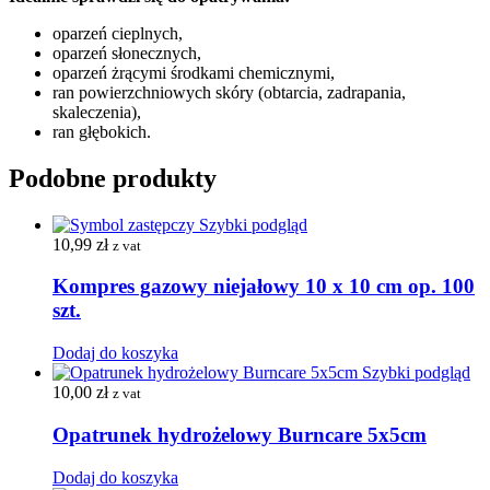
oparzeń cieplnych,
oparzeń słonecznych,
oparzeń żrącymi środkami chemicznymi,
ran powierzchniowych skóry (obtarcia, zadrapania,
skaleczenia),
ran głębokich.
Podobne produkty
Szybki podgląd
10,99
zł
z vat
Kompres gazowy niejałowy 10 x 10 cm op. 100
szt.
Dodaj do koszyka
Szybki podgląd
10,00
zł
z vat
Opatrunek hydrożelowy Burncare 5x5cm
Dodaj do koszyka